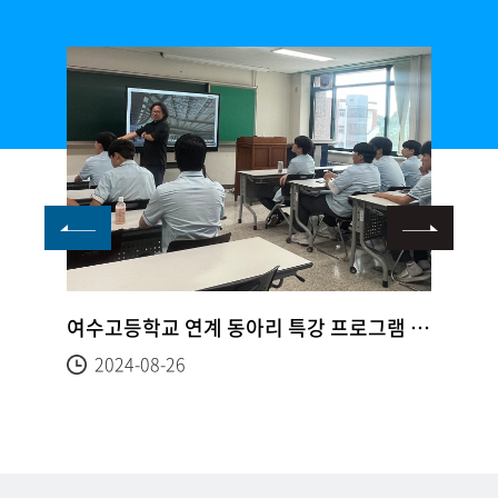
민국 글로컬 미래교육 박람회 [진로진학탐색관]
여수고등학교 연계 동아리 특강 프로그램 운영(건축디자인학과)
2024-08-26