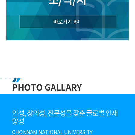
2026.07.
2026 하계 창업역량강화 프로그램「AI기반
창업 창의력 Jump-Up」참가자 모집 공고
14
2026학년도 2학기 감면장학금 장학생 선발
일정 안내
2026.07.
PHOTO GALLARY
06
2026학년도 제2학기 등록 공고
2026.07.
인성, 창의성, 전문성을 갖춘 글로벌 인재
2026학년도 제2학기 등록 공고 2026학년도
양성
제2학기 등록금 납부를 다음과 같이 공고하
CHONNAM NATIONAL UNIVERSITY