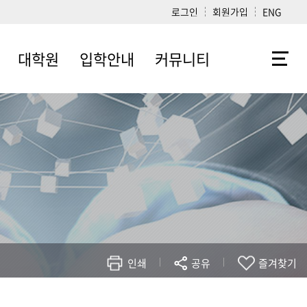
로그인
회원가입
ENG
대학원
입학안내
커뮤니티
일반대학원
입학안내
알림마당
학과소개
공학대학소식지
협동과정
포토앨범
산학협력대학원
영상정보
대학원생 취업 현황
취업·진로포털
취업정보
제안광장
건의사항
신입생오리엔테이
인쇄
공유
즐겨찾기
션 신청